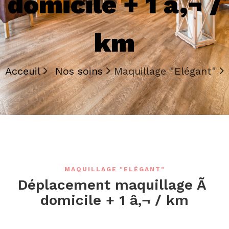
domicile + 1 â‚¬ /
km
Acceuil
Nos soins
Maquillage "Elégant"
MAQUILLAGE "ELÉGANT"
Déplacement maquillage Ã
domicile + 1 â‚¬ / km