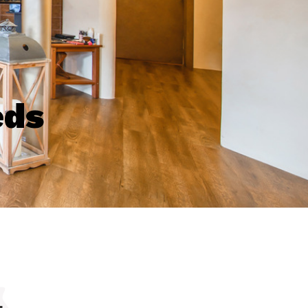
eds
s