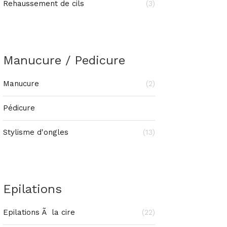
Rehaussement de cils
(3)
Manucure / Pedicure
Manucure
(2)
Pédicure
Stylisme d'ongles
(13)
Epilations
Epilations Ã la cire
(22)