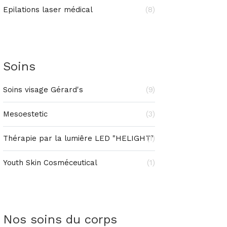
Epilations laser médical
(8)
Soins
Soins visage Gérard's
(9)
Mesoestetic
(3)
Thérapie par la lumiêre LED "HELIGHT"
(1)
Youth Skin Cosméceutical
(1)
Nos soins du corps