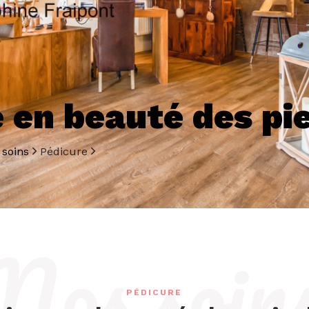
 en beauté des pi
 soins
Pédicure
Nos soin
PÉDICURE