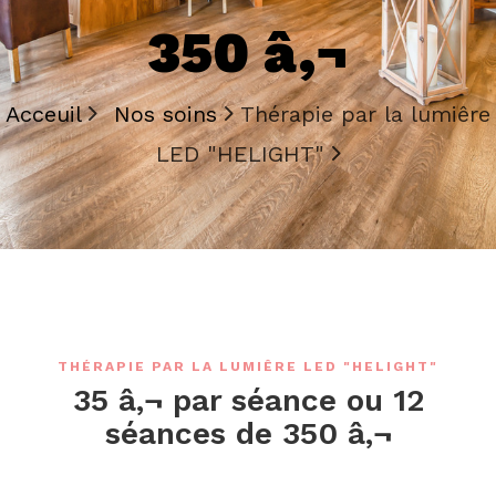
350 â‚¬
Acceuil
Nos soins
Thérapie par la lumiêre
LED "HELIGHT"
THÉRAPIE PAR LA LUMIÊRE LED "HELIGHT"
35 â‚¬ par séance ou 12
séances de 350 â‚¬