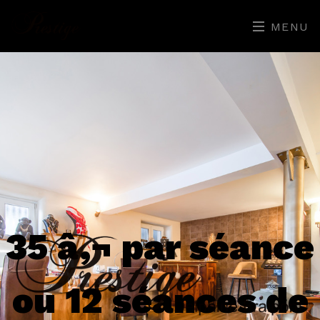
MENU
35 â‚¬ par séance
ou 12 séances de